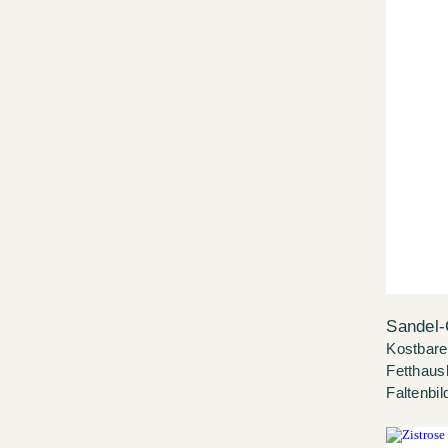
Sandel-
Kostbare
Fetthaush
Faltenbil