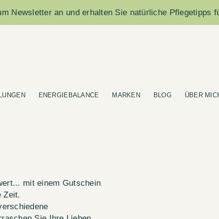
m Newsletter an und erhalten Sie natürliche Pflegetipps f
LUNGEN
ENERGIEBALANCE
MARKEN
BLOG
ÜBER MIC
wert... mit einem Gutschein
Zeit.
verschiedene
raschen Sie Ihre Lieben