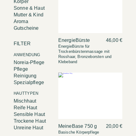
Körper
Sonne & Haut
Mutter & Kind
Aroma
Gutscheine
EnergieBürste
46,00 €
FILTER
EnergieBürste für
Trockenbürstenmassage mit
ANWENDUNG
Rosshaar, Bronzeborsten und
Klebeband
Noreia-Pflege
Pflege
Reinigung
Spezialpflege
HAUTTYPEN
Mischhaut
Reife Haut
Sensible Haut
Trockene Haut
MeineBase 750 g
20,00 €
Unreine Haut
Basische Körperpflege