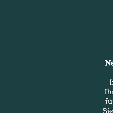
Na
I
Ih
fü
Sie