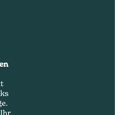
len
t
cks
ge.
 Ihr