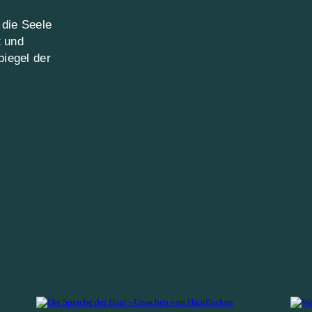
 die Seele
t und
piegel der