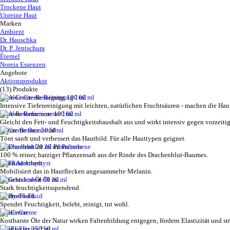
Trockene Haut
Unreine Haut
Marken
Ambient
Dr. Hauschka
Dr. P. Jentschura
Éternel
Noreia Essenzen
Angebote
Aktionsprodukte
(13) Produkte
Aloe-Creme-Reinigung 100 ml
Intensive Tiefenreinigung mit leichten, natürlichen Fruchtsäuren - machen die Hau
Aloe-Reformcreme 100 ml
Gleicht den Fett- und Feuchtigkeitshaushalt aus und wirkt intensiv gegen vorzeiti
Creme Bronce 50ml
Tönt sanft und verbessert das Hautbild. Für alle Hauttypen geignet.
Drachenblut 20 ml Primabene
100 % reiner, harziger Pflanzensaft aus der Rinde des Drachenblut-Baumes.
Fluid Amethyst
Mobilisiert das in Hautflecken angesammelte Melanin.
Gesichtskur-Öl 30 ml
Stark feuchtigkeitsspendend.
Hydro-Fluid
Spendet Feuchtigkeit, belebt, reinigt, tut wohl.
Iris-Creme
Kostbarste Öle der Natur wirken Faltenbildung entgegen, fördern Elastizität und str
Iris-Elixier 250 ml