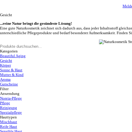
Melde
Gesicht
...reine Natur bringt die gesündeste Lösung!
Eine gute Naturkosmetik zeichnet sich dadurch aus, dass jeder Inhaltsstoff gleichze
unterschiedliche Pflegeprodukte und bedarf besonderer Aufmerksamkeit. Finden S
Kategorien
Beautiful Aging
Gesicht
Körper
Sonne & Haut
Mutter & Kind
Aroma
Gutscheine
Filter
Anwendung
Noreia-Pflege
Pflege
Reinigung
Spezialpflege
Hauttypen
Mischhaut
Reife Haut
Sensible Haut