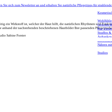
n Sie sich zum Newsletter an und erhalten Sie natürliche Pflegetipps für strahlende
Kosmetisc
Wohlfühle
itig ein Wirkstoff ist, welcher der Haut hilft, die natürlichen Rhythmen und Funkti
Gesichts-
ie anhand der nachstehenden beschriebenen Hautbilder Ihre passenden Pflegeprodu
Kur-Variat
Straffen &
Auftanken
Entschlack
Nähren mit
Studios