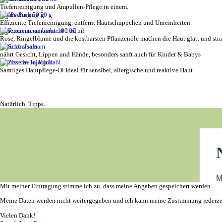
Tiefenreinigung und Ampullen-Pflege in einem.
Iris-Peeling 50 g
Effiziente Tiefenreinigung, entfernt Hautschüppchen und Unreinheiten.
Rosencreme ambient 100 ml
Rose, Ringelblume und die kostbarsten Pflanzenöle machen die Haut glatt und straf
Schutzbalsam
nährt Gesicht, Lippen und Hände, besonders sanft auch für Kinder & Babys
Zistrose in Jojobaöl
Samtiges Hautpflege-Öl Ideal für sensibel, allergische und reaktive Haut
Natürlich. Tipps.
Mit meiner Eintragung stimme ich zu, dass meine Angaben gespeichert werden.
Meine Daten werden nicht weitergegeben und ich kann meine Zustimmung jederzei
Vielen Dank!