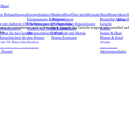
 Haut!
he Behandlungen
Energiebalance
Marken
Blog
Über mich
Kontakt
Shop
Home
Aktuell
Entspannung & Regeneration
Ambient
Beautiful Aging
Aktuel
n mit Ambient 100 % Natur pur
Unterstützen mit Systemischer Kinesiologie
Dr. Hauschka
Gesicht
onen zu unterstützen und zu bewahren. Gerade das Gesicht reagiert sehr sensibel auf
Behandlungen
Stärken mit Noreia Essenzen
Dr. P. Jentschura
Körper
kte.
ionen für das Gesicht
Metamorphische Methode mit Noreia
Éternel
Sonne & Haut
 Entschlacken für den Körper
Noreia Essenzen
Mutter & Kind
 mit Dr. Hauschka
Studios
Aroma
en nach Dr. P. Jentschura
Gutscheine
 Éternel
Aktionsprodukte