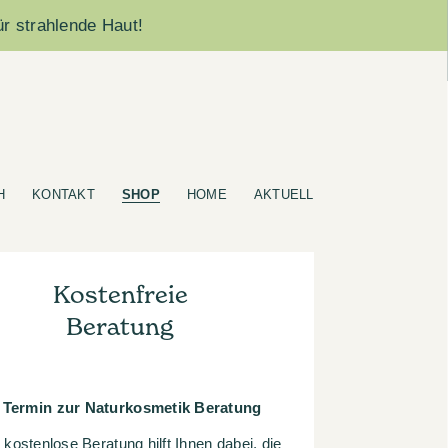
ür strahlende Haut!
H
KONTAKT
SHOP
HOME
AKTUELL
Kostenfreie
Beratung
r Termin zur Naturkosmetik Beratung
kostenlose Beratung hilft Ihnen dabei, die