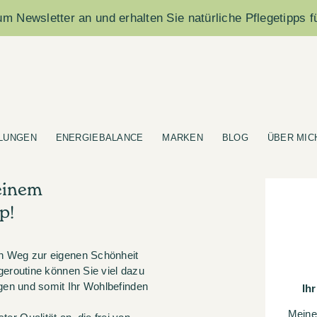
m Newsletter an und erhalten Sie natürliche Pflegetipps f
LUNGEN
ENERGIEBALANCE
MARKEN
BLOG
ÜBER MIC
einem
p!
en Weg zur eigenen Schönheit
geroutine können Sie viel dazu
egen und somit Ihr Wohlbefinden
Ih
Meine 