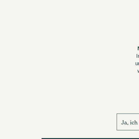
I
u
Ja, ic