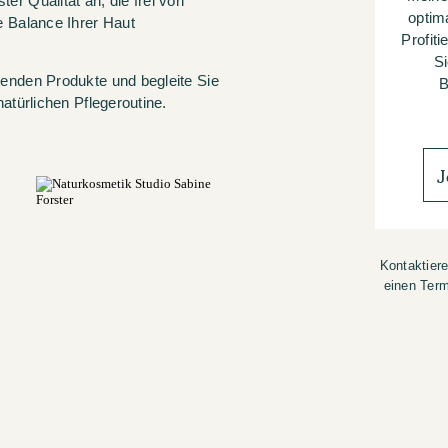
r Qualität an, die frei von
optim
e Balance Ihrer Haut
Profit
Si
senden Produkte und begleite Sie
B
atürlichen Pflegeroutine.
!
J
Kontaktier
einen Term