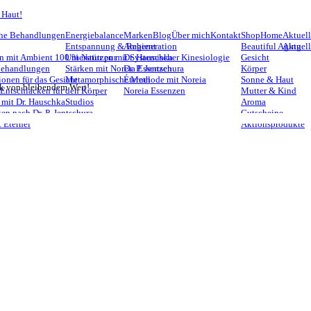
 Haut!
he Behandlungen
Energiebalance
Marken
Blog
Über mich
Kontakt
Shop
Home
Aktuell
Entspannung & Regeneration
Ambient
Beautiful Aging
Aktuel
n mit Ambient 100 % Natur pur
Unterstützen mit Systemischer Kinesiologie
Dr. Hauschka
Gesicht
Behandlungen
Stärken mit Noreia Essenzen
Dr. P. Jentschura
Körper
ionen für das Gesicht
Metamorphische Methode mit Noreia
Éternel
Sonne & Haut
nk von bleibendem Wert!
 Entschlacken für den Körper
Noreia Essenzen
Mutter & Kind
 mit Dr. Hauschka
Studios
Aroma
en nach Dr. P. Jentschura
Gutscheine
 Éternel
Aktionsprodukte