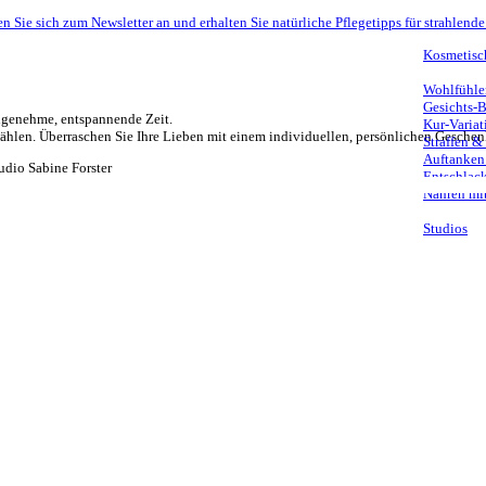
n Sie sich zum Newsletter an und erhalten Sie natürliche Pflegetipps für strahlende
Kosmetisc
Wohlfühle
Gesichts-
angenehme, entspannende Zeit.
Kur-Variat
hlen. Überraschen Sie Ihre Lieben mit einem individuellen, persönlichen Gesche
Straffen &
Auftanken
Entschlack
Nähren mit
Studios