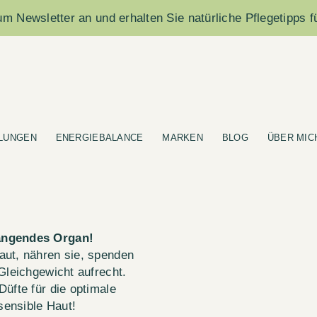
m Newsletter an und erhalten Sie natürliche Pflegetipps f
LUNGEN
ENERGIEBALANCE
MARKEN
BLOG
ÜBER MIC
hängendes Organ!
aut, nähren sie, spenden
Gleichgewicht aufrecht.
üfte für die optimale
 sensible Haut!