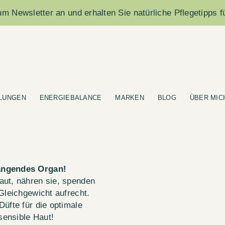
m Newsletter an und erhalten Sie natürliche Pflegetipps f
LUNGEN
ENERGIEBALANCE
MARKEN
BLOG
ÜBER MIC
hängendes Organ!
aut, nähren sie, spenden
Gleichgewicht aufrecht.
üfte für die optimale
 sensible Haut!