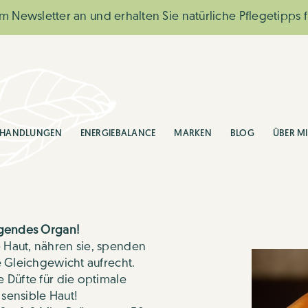
m Newsletter an und erhalten Sie natürliche Pflegetipps f
EHANDLUNGEN
ENERGIEBALANCE
MARKEN
BLOG
ÜBER M
ngendes Organ!
 Haut, nähren sie, spenden
e Gleichgewicht aufrecht.
 Düfte für die optimale
 sensible Haut!