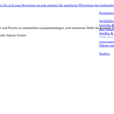
n Sie sich zum Newsletter an und erhalten Sie natürliche Pflegetipps für strahlende
Kosmetisc
Wohlfühle
Gesichts-
t und Psyche so unmittelbar zusammenhängen, sind naturreine Düfte für gesunde S
Kur-Variat
Straffen &
Auftanken
Entschlack
Nähren mit
Studios