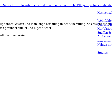
n Sie sich zum Newsletter an und erhalten Sie natürliche Pflegetipps für strahlende
Kosmetisc
Wohlfühle
eilpflanzen-Wissen und jahrelange Erfahrung in der Zubereitung. So entsteht die 
Gesichts-
sch gesünder, vitaler und jugendlicher.
Kur-Variat
Straffen &
Auftanken
Entschlack
Nähren mit
Studios