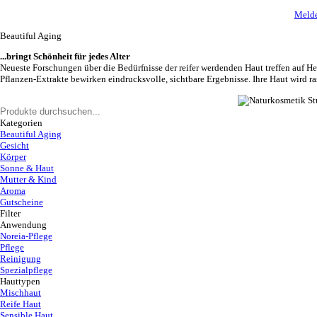
Melde
Beautiful Aging
...bringt Schönheit für jedes Alter
Neueste Forschungen über die Bedürfnisse der reifer werdenden Haut treffen auf H
Pflanzen-Extrakte bewirken eindrucksvolle, sichtbare Ergebnisse. Ihre Haut wird ra
Kategorien
Beautiful Aging
Gesicht
Körper
Sonne & Haut
Mutter & Kind
Aroma
Gutscheine
Filter
Anwendung
Noreia-Pflege
Pflege
Reinigung
Spezialpflege
Hauttypen
Mischhaut
Reife Haut
Sensible Haut